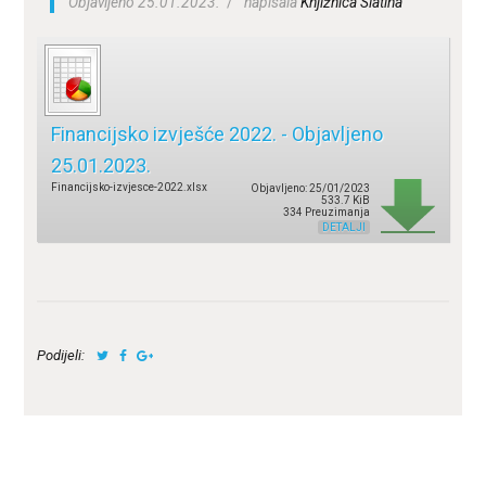
Objavljeno 25.01.2023.
napisala
Knjižnica Slatina
ZA KORISNIKE
ODJELI
DOKUMENTI
Financijsko izvješće 2022. - Objavljeno
KONTAKT
25.01.2023.
Financijsko-izvjesce-2022.xlsx
Objavljeno: 25/01/2023
533.7 KiB
334 Preuzimanja
DETALJI
Podijeli: