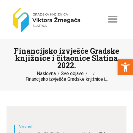
Financijsko izvješće Gradske
knjižnice i čitaonice Slatina
Open toolbar
2022.
Naslovna
Sve objave
NASLOVNA
...
Financijsko izvješće Gradske knjižnice i...
NOVOSTI
ERASMUS+
PROGRAMI I PROJEKTI
KATALOG
Novosti
O KNJIŽNICI